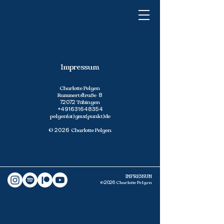
Impressum
Charlotte Pelgen
Rammertstraße
8
Tübingen
72072
+491631648354
pelgen(at)gmx(punkt)de
​©
Charlotte Pelgen
2026
IMPRESSUM
​©
Charlotte Pelgen
2026